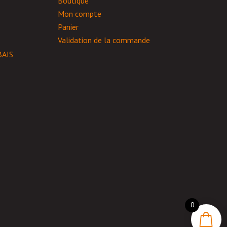
Boutique
sur
Mon compte
la
Panier
page
Validation de la commande
du
AIS
produit
0