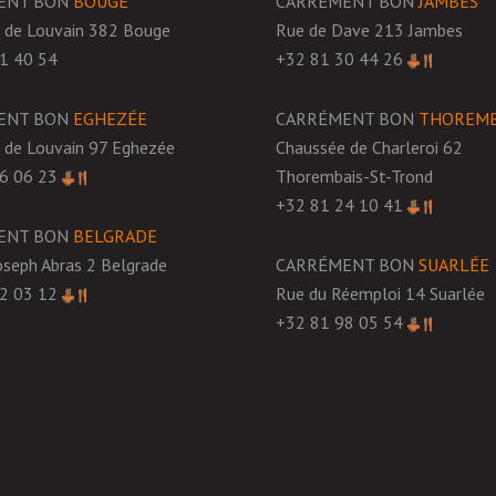
ENT BON
BOUGE
CARRÉMENT BON
JAMBES
 de Louvain 382 Bouge
Rue de Dave 213 Jambes
1 40 54
+32 81 30 44 26
ENT BON
EGHEZÉE
CARRÉMENT BON
THOREMB
 de Louvain 97 Eghezée
Chaussée de Charleroi 62
6 06 23
Thorembais-St-Trond
+32 81 24 10 41
ENT BON
BELGRADE
oseph Abras 2 Belgrade
CARRÉMENT BON
SUARLÉE
2 03 12
Rue du Réemploi 14 Suarlée
+32 81 98 05 54