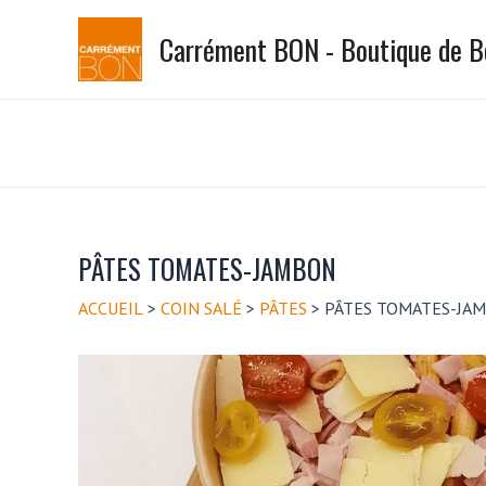
Aller
Carrément BON - Boutique de 
au
contenu
PÂTES TOMATES-JAMBON
ACCUEIL
>
COIN SALÉ
>
PÂTES
>
PÂTES TOMATES-JA