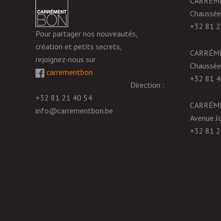
CARRÉM
Chaussée
+32 81 2
Pour partager nos nouveautés,
création et petits secrets,
CARRÉM
rejoignez-nous sur
Chaussée
carrementbon
+32 81 4
Direction :
+32 81 21 40 54
CARRÉM
info@carrementbon.be
Avenue J
+32 81 2