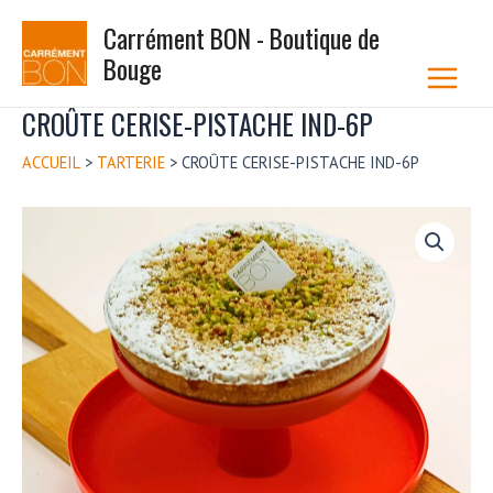
Aller
Carrément BON - Boutique de
au
Bouge
contenu
Main
Menu
CROÛTE CERISE-PISTACHE IND-6P
ACCUEIL
>
TARTERIE
>
CROÛTE CERISE-PISTACHE IND-6P