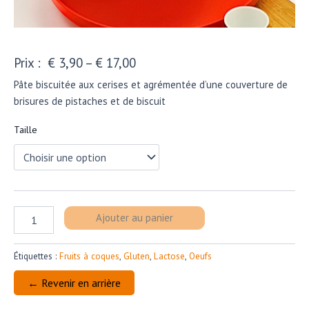
€
3,90
–
€
17,00
Pâte biscuitée aux cerises et agrémentée d’une couverture de
brisures de pistaches et de biscuit
Taille
quantité
Ajouter au panier
de
CROÛTE
CERISE-
Étiquettes :
Fruits à coques
,
Gluten
,
Lactose
,
Oeufs
PISTACHE
IND-
← Revenir en arrière
6P