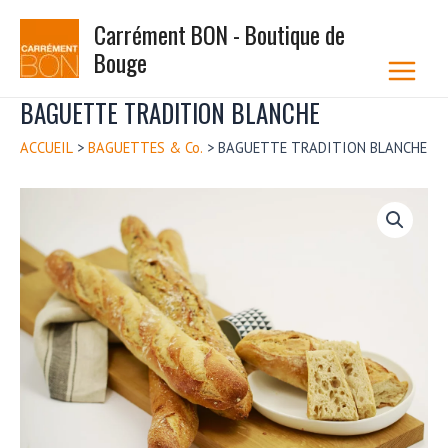
Aller
TRADITION
Carrément BON - Boutique de
au
BLANCHE
Bouge
contenu
Main
Menu
BAGUETTE TRADITION BLANCHE
ACCUEIL
>
BAGUETTES & Co.
>
BAGUETTE TRADITION BLANCHE