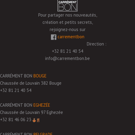
choisies
sur
Pour partager nos nouveautés,
la
création et petits secrets,
page
rejoignez-nous sur
du
carrementbon
produit
Direction :
+32 81 21 40 54
info@carrementbon.be
CARRÉMENT BON
BOUGE
Chaussée de Louvain 382 Bouge
+32 81 21 40 54
CARRÉMENT BON
EGHEZÉE
Chaussée de Louvain 97 Eghezée
+32 81 46 06 23
CARRÉMENT BON
BELGRADE