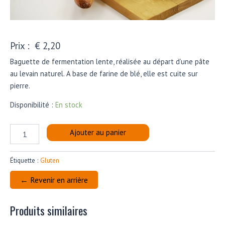
€
2,20
Baguette de fermentation lente, réalisée au départ d’une pâte
au levain naturel. A base de farine de blé, elle est cuite sur
pierre.
Disponibilité :
En stock
quantité
Ajouter au panier
de
BAGUETTE
TRADITION
Étiquette :
Gluten
BLANCHE
← Revenir en arrière
Produits similaires