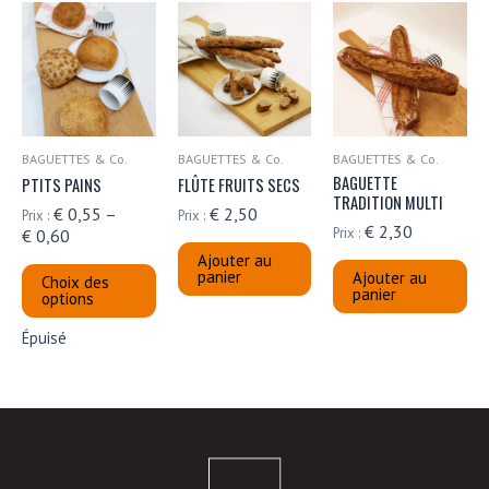
BAGUETTES & Co.
BAGUETTES & Co.
BAGUETTES & Co.
BAGUETTE
PTITS PAINS
FLÛTE FRUITS SECS
TRADITION MULTI
€
0,55
–
€
2,50
Prix :
Prix :
€
2,30
Prix :
€
0,60
Ajouter au
Ce
panier
Ajouter au
Choix des
produit
panier
options
a
Épuisé
plusieurs
variations.
Les
options
peuvent
être