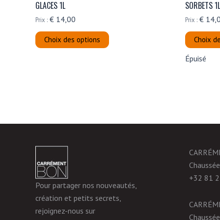
GLACES 1L
SORBETS 1
€
14,00
€
14,
Prix :
Prix :
Ce
Choix des options
Choix d
produit
Épuisé
a
plusieurs
variations.
Les
options
peuvent
être
choisies
CARRÉM
sur
Chaussée
la
+32 81 2
Pour partager nos nouveautés,
page
création et petits secrets,
du
CARRÉM
rejoignez-nous sur
produit
Chaussée