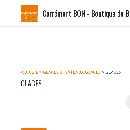
Aller
Carrément BON - Boutique de 
au
contenu
ACCUEIL
>
GLACES & GÂTEAUX GLACÉS
>
GLACES
GLACES
Re
de
pr